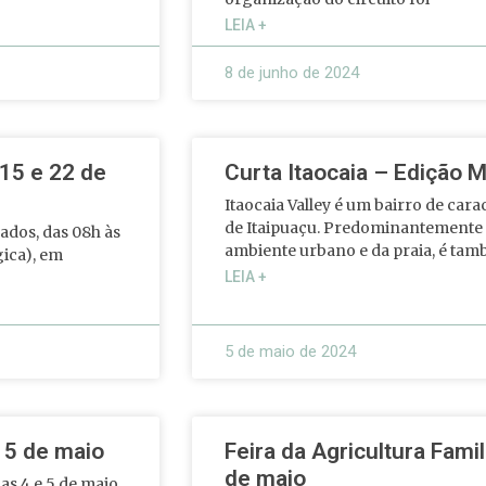
LEIA +
8 de junho de 2024
 15 e 22 de
Curta Itaocaia – Edição 
Itaocaia Valley é um bairro de carac
de Itaipuaçu. Predominantemente 
ados, das 08h às
ambiente urbano e da praia, é ta
ica), em
LEIA +
5 de maio de 2024
 5 de maio
Feira da Agricultura Famili
de maio
as 4 e 5 de maio