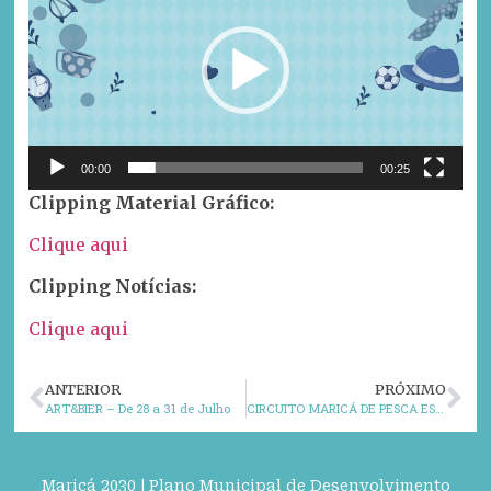
vídeo
00:00
00:25
Clipping Material Gráfico:
Clique aqui
Clipping Notícias:
Clique aqui
ANTERIOR
PRÓXIMO
ART&BIER – De 28 a 31 de Julho
CIRCUITO MARICÁ DE PESCA ESPORTIVA – EDIÇÂO 7 DE AGOSTO
Maricá 2030 | Plano Municipal de Desenvolvimento