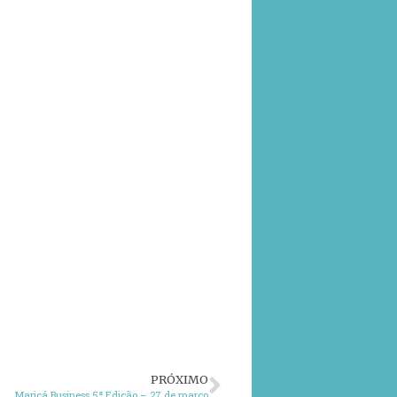
PRÓXIMO
Maricá Business 5ª Edição – 27 de março